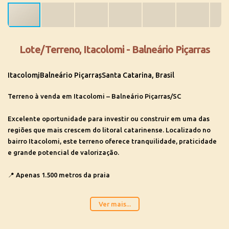
Lote/Terreno, Itacolomi - Balneário Piçarras
Itacolomi
Balneário Piçarras
Santa Catarina, Brasil
Terreno à venda em Itacolomi –
Balneário Piçarras
/SC
Excelente oportunidade para investir ou construir em uma das
regiões que mais crescem do litoral catarinense. Localizado no
bairro Itacolomi, este terreno oferece tranquilidade, praticidade
e grande potencial de valorização.
📍
Apenas 1.500 metros da praia
✨ Diferenciais do terreno:
Ver mais...
Terreno em local alto
Aterrado