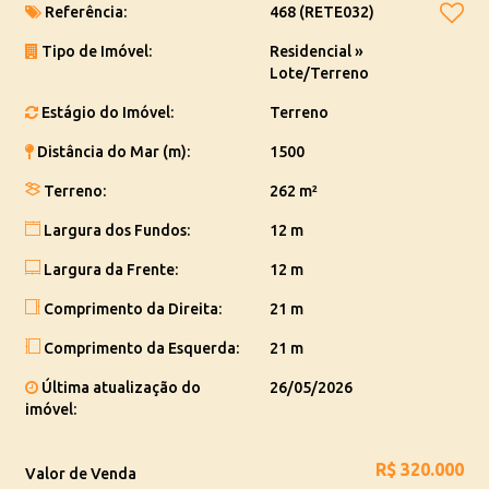
Murado
Referência:
468
(RETE032)
Portão de madeira instalado
Tipo de Imóvel:
Residencial
»
Pronto para construir ou investir
Lote/Terreno
Ideal para quem deseja desenvolver um projeto residencial ou
garantir um excelente investimento em uma região em
Estágio do Imóvel:
Terreno
constante crescimento.
Distância do Mar (m):
1500
🌊 Balneário Piçarras é referência em qualidade de vida, belas
Terreno:
262 m²
praias e valorização imobiliária no litoral norte de Santa Catarina.
Largura dos Fundos:
12 m
💰
Valor: R$ 320.000,00
Largura da Frente:
12 m
Entre em contato e saiba mais sobre essa excelente
Comprimento da Direita:
21 m
oportunidade!
Comprimento da Esquerda:
21 m
Observação:
Os valores do imóvel podem sofrer alterações sem
Última atualização do
26/05/2026
aviso prévio.
imóvel:
R$
320.000
Valor de Venda