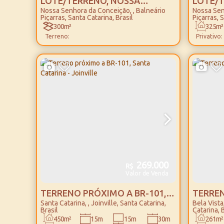
LOTE/TERRENO, NOSSA
LOTE/
Nossa Senhora da Conceição
,
Balneário
Nossa Sen
SENHORA DA CONCEIÇÃO -
BUSINE
Piçarras
,
Santa Catarina
,
Brasil
Piçarras
,
S
BALNEÁRIO PIÇARRAS
PIÇARR
300m²
325m²
Terreno:
Privativo:
13m
Fundos:
269.000
R$
Valor de Venda
TERRENO PRÓXIMO A BR-101,
TERREN
Santa Catarina
,
Joinville
,
Santa Catarina
,
Bela Vista
SANTA CATARINA - JOINVILLE
BALNEÁ
Brasil
Catarina
,
B
30m
450m²
15m
15m
261m²