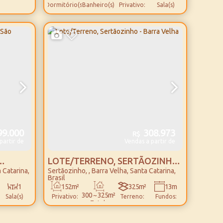
Dormitório(s)
Banheiro(s)
Privativo:
Sala(s)
81m²
1
Total:
Vaga(s)
9.000
308.973
R$
partir de
Vendas a partir de
LOTE/TERRENO, SERTÃOZINHO
 Catarina
,
Sertãozinho
,
Barra Velha
,
Santa Catarina
,
ÃO -
- BARRA VELHA
Brasil
1
152m²
325m²
13m
300 ~ 325m²
Sala(s)
Privativo:
Terreno:
Fundos:
Total:
2800m
25m
25m
13m
Distância
Lado
Lado
Frente: