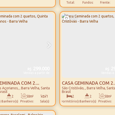
Total:
Fundos:
Frente:
299.000
29
R$
R$
Vendas a partir de
Vendas a 
EMINADA COM 2
CASA GEMINADA COM 2
s Açorianos
,
Barra Velha
,
Santa
São Cristóvão
,
Barra Velha
,
Santa
S, QUINTA DOS
QUARTOS, SÃO CRISTÓV
rasil
Brasil
NOS - BARRA VELHA
BARRA VELHA
2
50m²
1
2
2
50m²
s)
Banheiro(s)
Privativo:
Sala(s)
Dormitório(s)
Banheiro(s)
Privativo:
4600m
1
1
96m²
1
86 ~ 188m²
Distância
Vaga(s)
Suíte(s)
Total:
Vaga(s)
Total: