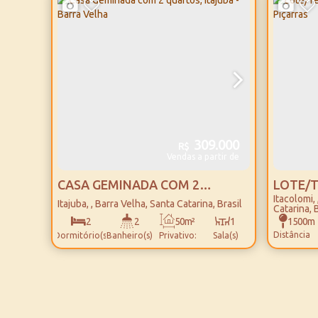
do Mar
309.000
R$
Vendas a partir de
CASA GEMINADA COM 2
LOTE/T
Itacolomi
QUARTOS, ITAJUBÁ - BARRA
BALNEÁ
Itajuba
,
Barra Velha
,
Santa Catarina
,
Brasil
Catarina
,
B
VELHA
1500m
2
2
50m²
1
Distância
Dormitório(s)
Banheiro(s)
Privativo:
Sala(s)
do Mar
21m
1
116m²
1
Lado
Suíte(s)
Total:
Vaga(s)
Direito: