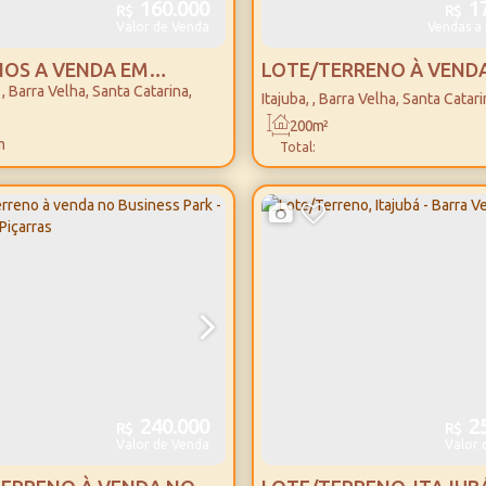
160.000
17
R$
R$
Valor de Venda
Vendas a 
OS A VENDA EM
LOTE/TERRENO À VENDA
,
Barra Velha
,
Santa Catarina
,
OS - BARRA VELHA/SC
ITAJUBÁ - BARRA VELHA
Itajuba
,
Barra Velha
,
Santa Catari
200m²
m²
Total:
240.000
25
R$
R$
Valor de Venda
Valor 