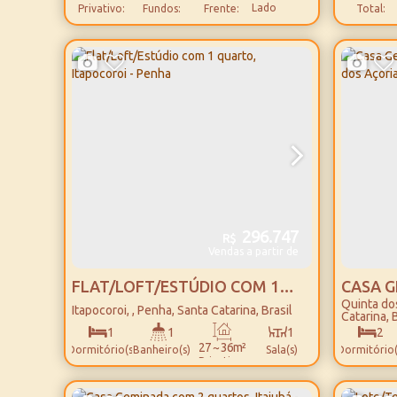
Lado
Privativo:
Fundos:
Frente:
Total:
Direito:
30m
Lado
Esquerdo:
296.747
R$
Vendas a partir de
FLAT/LOFT/ESTÚDIO COM 1
CASA G
Quinta do
QUARTO, ITAPOCOROI - PENHA
QUARTO
Itapocoroi
,
Penha
,
Santa Catarina
,
Brasil
Catarina
,
B
AÇORIA
1
1
1
2
27 ~ 36m²
Dormitório(s)
Banheiro(s)
Sala(s)
Dormitório(
Privativo:
175m
1
Distância
Suíte(s)