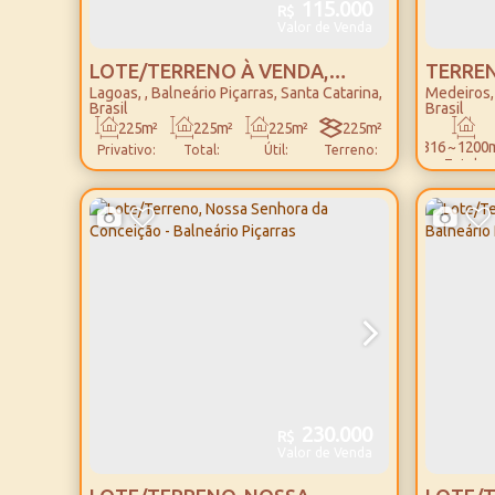
115.000
R$
Valor de Venda
LOTE/TERRENO À VENDA,
TERREN
Lagoas
,
Balneário Piçarras
,
Santa Catarina
,
Medeiros
LAGOAS - BALNEÁRIO PIÇARRAS
MEDEIR
Brasil
Brasil
225m²
225m²
225m²
225m²
316 ~ 1200
Privativo:
Total:
Útil:
Terreno:
Total:
15m
15m
Fundos:
Frente:
230.000
R$
Valor de Venda