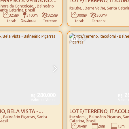
TERRENO À VENDA NO
LOTE/TERRENO, ITAJUBÁ
hora da Conceição
,
Balneário
SS PARK - BALNEÁRIO
BARRA VELHA
Itajuba
,
Barra Velha
,
Santa Catari
anta Catarina
,
Brasil
AS
3100m
325m²
325m²
300m²
300m²
Distância
Total:
Terreno:
Total:
Terreno:
do Mar
25m
25m
13m
Lado
Lado
Frente:
Direito:
Esquerdo:
280.000
28
R$
R$
Valor de Venda
Valor 
O, BELA VISTA -
LOTE/TERRENO, ITACOL
,
Balneário Piçarras
,
Santa
Itacolomi
,
Balneário Piçarras
,
San
RIO PIÇARRAS
BALNEÁRIO PIÇARRAS
rasil
Catarina
,
Brasil
364m²
28m
13m