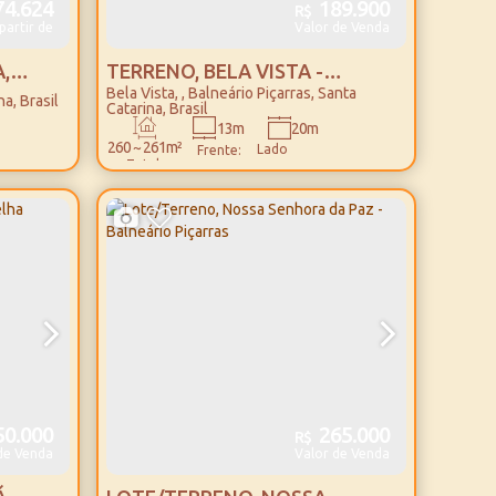
4.624
189.900
R$
partir de
Valor de Venda
,
TERRENO, BELA VISTA -
Bela Vista
,
Balneário Piçarras
,
Santa
BALNEÁRIO PIÇARRAS
na
,
Brasil
Catarina
,
Brasil
20m
13m
260 ~ 261m²
Lado
Frente:
Total:
Esquerdo:
0.000
265.000
R$
de Venda
Valor de Venda