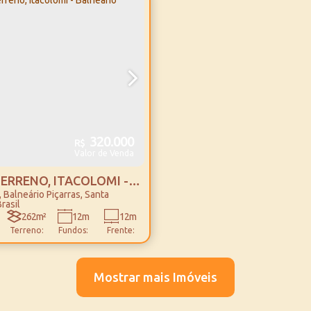
do Mar
16m
6m
6m
Lado
Fundos:
Frente:
Direito:
320.000
R$
Valor de Venda
ERRENO, ITACOLOMI -
,
Balneário Piçarras
,
Santa
RIO PIÇARRAS
rasil
262m²
12m
12m
Terreno:
Fundos:
Frente:
21m
Lado
Esquerdo:
Mostrar mais Imóveis