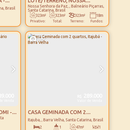
 -
LOTE/TERRENO, NOSSA
Nossa Senhora da Paz
,
Balneário Piçarras
,
SENHORA DA PAZ - BALNEÁRIO
na
,
Brasil
Santa Catarina
,
Brasil
PIÇARRAS
323m²
323m²
323m²
18m
Privativo:
Total:
Terreno:
Fundos:
18m
18m
18m
Lado
Lado
Frente:
Direito:
Esquerdo:
9.000
289.000
R$
de Venda
Valor de Venda
OMI -
CASA GEMINADA COM 2
ta
QUARTOS, ITAJUBÁ - BARRA
Itajuba
,
Barra Velha
,
Santa Catarina
,
Brasil
VELHA
2
1
47m²
1