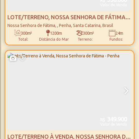
R$
Valor de Venda
LOTE/TERRENO, NOSSA SENHORA DE FÁTIMA -
PENHA
Nossa Senhora de Fátima
,
Penha
,
Santa Catarina
,
Brasil
300m²
1200m
300m²
24m
Total:
Distância do Mar
Terreno:
Fundos:
13m
Frente:
349.900
R$
Valor de Venda
LOTE/TERRENO À VENDA, NOSSA SENHORA DE