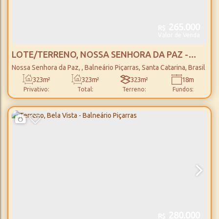
265.000
R$
Valor de Venda
LOTE/TERRENO, NOSSA SENHORA DA PAZ -
BALNEÁRIO PIÇARRAS
Nossa Senhora da Paz
,
Balneário Piçarras
,
Santa Catarina
,
Brasil
323m²
323m²
323m²
18m
Privativo:
Total:
Terreno:
Fundos:
18m
18m
18m
Frente:
Lado Direito:
Lado Esquerdo:
280.000
R$