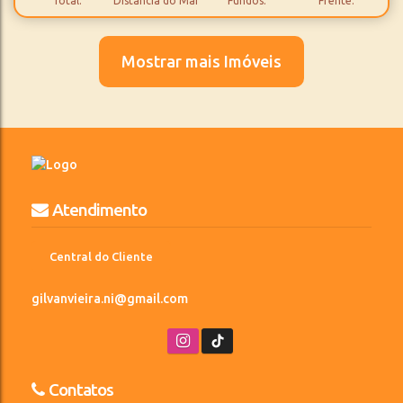
Total:
Distância do Mar
Fundos:
Frente:
17m
17m
Lado Direito:
Lado Esquerdo:
Mostrar mais Imóveis
Atendimento
Central do Cliente
gilvanvieira.ni@gmail.com
Contatos