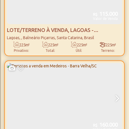
115.000
R$
Valor de Venda
LOTE/TERRENO À VENDA, LAGOAS -
BALNEÁRIO PIÇARRAS
Lagoas
,
Balneário Piçarras
,
Santa Catarina
,
Brasil
225m²
225m²
225m²
225m²
Privativo:
Total:
Útil:
Terreno:
15m
15m
Fundos:
Frente:
160.000
R$