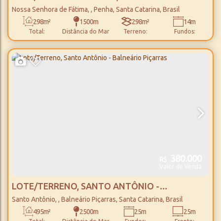
FÁTIMA - PENHA
Nossa Senhora de Fátima
,
Penha
,
Santa Catarina
,
Brasil
298m²
1500m
298m²
14m
Total:
Distância do Mar
Terreno:
Fundos:
14m
21m
21m
Frente:
Lado Direito:
Lado Esquerdo:
380.000
R$
Valor de Venda
LOTE/TERRENO, SANTO ANTÔNIO -
BALNEÁRIO PIÇARRAS
Santo Antônio
,
Balneário Piçarras
,
Santa Catarina
,
Brasil
495m²
2500m
25m
25m