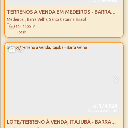
Valor de Venda
TERRENOS A VENDA EM MEDEIROS - BARRA
VELHA/SC
Medeiros
,
Barra Velha
,
Santa Catarina
,
Brasil
316 ~ 1200m²
Total:
174.624
R$
Vendas a partir de
LOTE/TERRENO À VENDA, ITAJUBÁ - BARRA