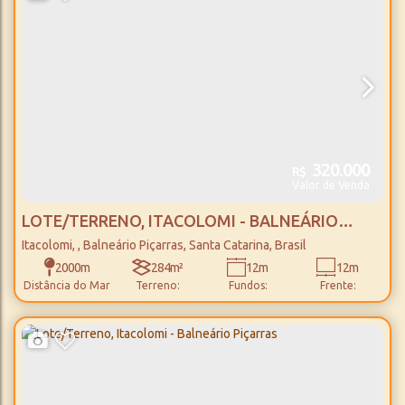
320.000
R$
Valor de Venda
LOTE/TERRENO, ITACOLOMI - BALNEÁRIO
PIÇARRAS
Itacolomi
,
Balneário Piçarras
,
Santa Catarina
,
Brasil
2000m
284m²
12m
12m
Distância do Mar
Terreno:
Fundos:
Frente:
24m
24m
Lado Direito:
Lado Esquerdo: