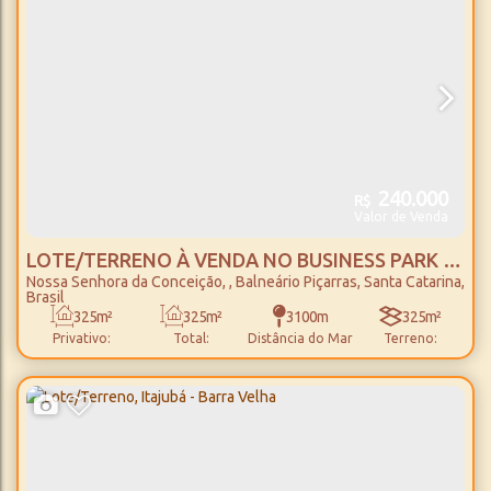
240.000
R$
Valor de Venda
LOTE/TERRENO À VENDA NO BUSINESS PARK -
Nossa Senhora da Conceição
,
Balneário Piçarras
,
Santa Catarina
,
BALNEÁRIO PIÇARRAS
Brasil
325m²
325m²
3100m
325m²
Privativo:
Total:
Distância do Mar
Terreno:
13m
13m
25m
25m
Fundos:
Frente:
Lado Direito:
Lado Esquerdo: