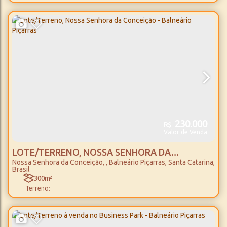
230.000
R$
Valor de Venda
LOTE/TERRENO, NOSSA SENHORA DA
Nossa Senhora da Conceição
,
Balneário Piçarras
,
Santa Catarina
,
CONCEIÇÃO - BALNEÁRIO PIÇARRAS
Brasil
300m²
Terreno: