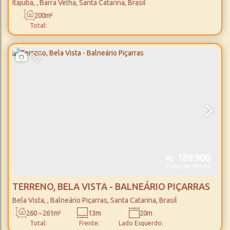
VELHA
Itajuba
,
Barra Velha
,
Santa Catarina
,
Brasil
200m²
Total:
189.900
R$
Valor de Venda
TERRENO, BELA VISTA - BALNEÁRIO PIÇARRAS
Bela Vista
,
Balneário Piçarras
,
Santa Catarina
,
Brasil
260 ~ 261m²
13m
20m
Total:
Frente:
Lado Esquerdo: