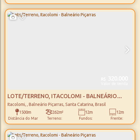
13m
25m
25m
Frente:
Lado Direito:
Lado Esquerdo:
320.000
R$
Valor de Venda
LOTE/TERRENO, ITACOLOMI - BALNEÁRIO
PIÇARRAS
Itacolomi
,
Balneário Piçarras
,
Santa Catarina
,
Brasil
1500m
262m²
12m
12m
Distância do Mar
Terreno:
Fundos:
Frente:
21m
21m
Lado Direito:
Lado Esquerdo: