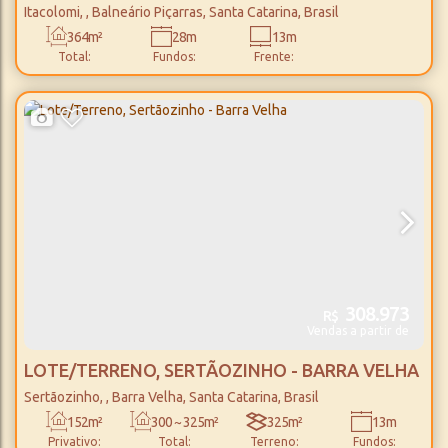
PIÇARRAS
Itacolomi
,
Balneário Piçarras
,
Santa Catarina
,
Brasil
364m²
28m
13m
Total:
Fundos:
Frente:
308.973
R$
Vendas a partir de
LOTE/TERRENO, SERTÃOZINHO - BARRA VELHA
Sertãozinho
,
Barra Velha
,
Santa Catarina
,
Brasil
152m²
300 ~ 325m²
325m²
13m
Privativo:
Total:
Terreno:
Fundos: