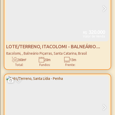
320.000
R$
Valor de Venda
LOTE/TERRENO, ITACOLOMI - BALNEÁRIO
PIÇARRAS
Itacolomi
,
Balneário Piçarras
,
Santa Catarina
,
Brasil
260m²
20m
13m
Total:
Fundos:
Frente: