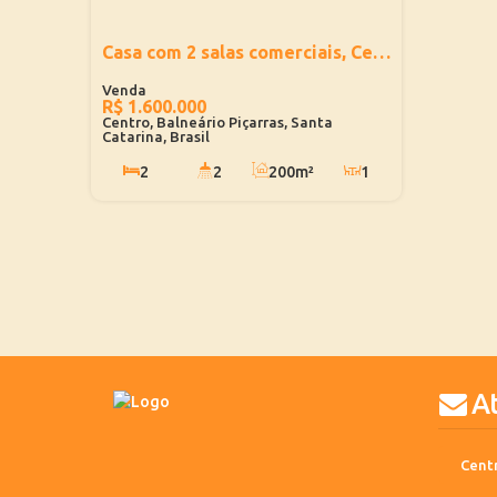
Casa com 2 salas comerciais, Centro - Balneário Piçarras
R$
1.600.000
Centro, Balneário Piçarras, Santa
Catarina, Brasil
2
2
200m²
1
1
357m²
2
470m
357m²
23m
23m
16m
16m
A
Centr