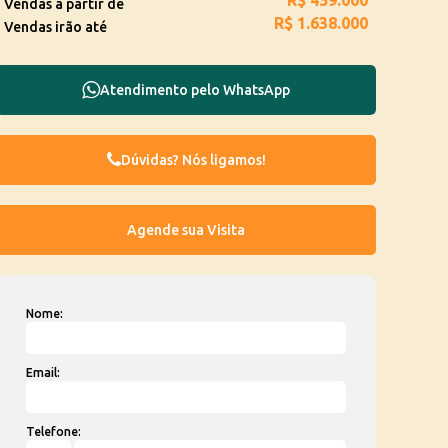
R$
459.000
Vendas a partir de
R$
1.638.000
Vendas irão até
Atendimento pelo
WhatsApp
Dúvidas? Nós ligamos!
Nome:
Email:
Telefone: