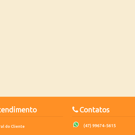
tendimento
Contatos
(47) 99674-5615
al do Cliente