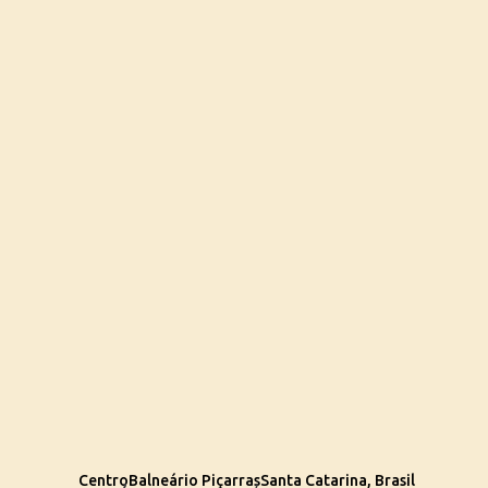
Centro
Balneário Piçarras
Santa Catarina, Brasil