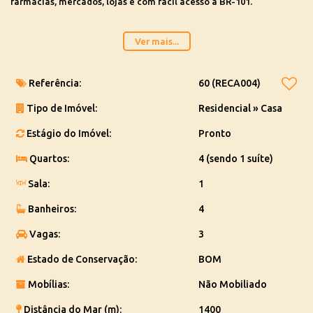
farmácias, mercados, lojas e com fácil acesso à
BR-101
.
O imóvel conta com:
Ver mais...
4 dormitórios, sendo 1 suíte
3 banheiros
3 vagas de garagem
Referência:
60
(RECA004)
Cozinha com despensa
Tipo de Imóvel:
Residencial
»
Casa
Área de serviço
Lavanderia
Estágio do Imóvel:
Pronto
Escritório
Espaço com
pré-instalação para piscina
Quartos:
4 (sendo 1 suíte)
Possui
portão eletrônico
, oferecendo segurança, praticidade e
Sala:
1
conforto para toda a família.
Banheiros:
4
Valor:
R$ 980.000,00
Vagas:
3
Aceita
permuta total por casa em Blumenau/SC
.
Estado de Conservação:
BOM
Agende sua visita e venha conhecer este excelente imóvel em
Mobílias:
Não Mobiliado
Balneário Piçarras!
Distância do Mar (m):
1400