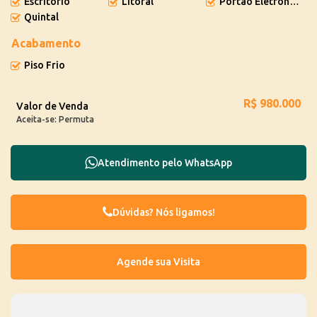
Escritório
Litoral
Portão Eletrônico
Quintal
Acabamento
Piso Frio
R$
980.000
Valor de Venda
Aceita-se: Permuta
Atendimento pelo
WhatsApp
Dúvidas? Nós ligamos!