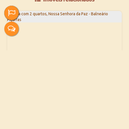
Casa com 2 quartos, Nossa Senhora da Paz - Balneário Piçarras
R$
375.000
Nossa Senhora da Paz, Balneário Piçarras, Santa Catarina,
Brasil
2
1
54m²
1
96m²
2