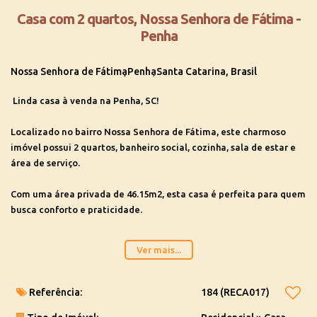
Casa com 2 quartos, Nossa Senhora de Fátima -
Penha
Nossa Senhora de Fátima
Penha
Santa Catarina, Brasil
Linda casa à venda na Penha, SC!
Localizado no bairro Nossa Senhora de Fátima, este charmoso
imóvel possui 2 quartos, banheiro social, cozinha, sala de estar e
área de serviço.
Com uma área privada de 46.15m2, esta casa é perfeita para quem
busca conforto e praticidade.
Além disso, conta com 1 vaga de garagem. Por apenas R$
Ver mais...
350.000,00, você pode realizar o sonho da casa própria em um local
tranquilo e bem localizado.
Referência:
184
(RECA017)
Não perca essa oportunidade única!