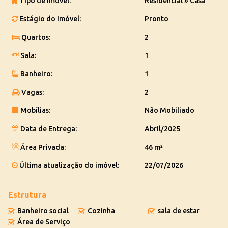
Tipo de Imóvel:
Residencial
»
Casa
Entre em contato conosco e agende uma visita para conhecer sua
Estágio do Imóvel:
Pronto
futura casa.
Quartos:
2
Seu lar dos sonhos te espera!
Sala:
1
Banheiro:
1
Vagas:
2
Mobílias:
Não Mobiliado
Data de Entrega:
Abril/2025
Área Privada:
46 m²
Última atualização do imóvel:
22/07/2026
Estrutura
Banheiro social
Cozinha
sala de estar
Área de Serviço