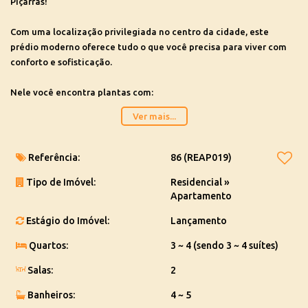
Piçarras!
Com uma localização privilegiada no centro da cidade, este
prédio moderno oferece tudo o que você precisa para viver com
conforto e sofisticação.
Nele você encontra plantas com:
a partir de 3 suítes
Ver mais...
a partir de 4 banheiros elegantes, sendo 1 o lavabo
Cozinha
Área de serviço
Referência:
86
(REAP019)
Sala de jantar e sala estar
Tipo de Imóvel:
Residencial
»
Sacada com churrasqueira
Apartamento
Além disso, você poderá desfrutar de uma incrível área de lazer
Estágio do Imóvel:
Lançamento
com piscina, salão de festas, salão de jogos, academia e muito
mais.
Quartos:
3 ~ 4 (sendo 3 ~ 4 suítes)
Salas:
2
Oportunidades a partir R$ 1.930.442,48
Banheiros:
4 ~ 5
Agende uma visita!