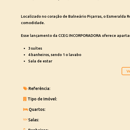
Localizado no coração de Balneário Piçarras, o Esmeralda 
comodidade.
Esse lançamento da CCEG INCORPORADORA oferece aparta
3 suítes
4 banheiros, sendo 1 o lavabo
Sala de estar
Sala de jantar
Ve
Lavanderia
sacada com churrasqueira
Referência:
Com 172.3m² de área privada, 2 vagas na garagem e todos o
Tipo de Imóvel:
Não perca essa oportunidade! Entre em contato conosco e 
Quartos:
Oportunidades a partir de R$ 1.973.986,74
Salas: