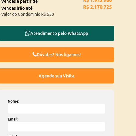
R$
1.973.986
Vendas a partir de
R$
2.170.725
Vendas irão até
Valor do Condominio
R$
650
Atendimento pelo
WhatsApp
Dúvidas? Nós ligamos!
Nome:
Email: