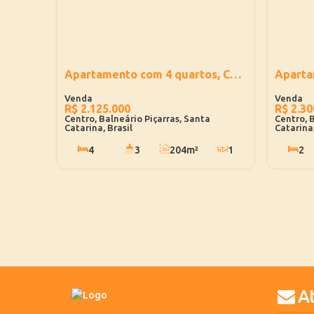
Apartamento com 4 quartos, Centro - Balneário Piçarras
R$
2.125.000
R$
2.30
Centro, Balneário Piçarras, Santa
Centro, 
Catarina, Brasil
Catarina,
4
3
204m²
1
2
2
246m²
2
150m
108m
A