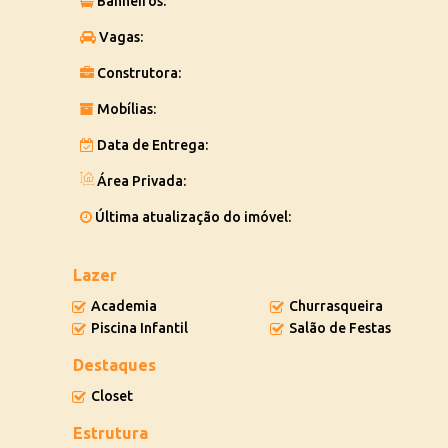
Banheiros:
Agende sua visita agora mesmo!
Vagas:
Construtora:
Mobílias:
Data de Entrega:
Área Privada:
Última atualização do imóvel:
Lazer
Academia
Churrasqueira
Piscina Infantil
Salão de Festas
Destaques
Closet
Estrutura