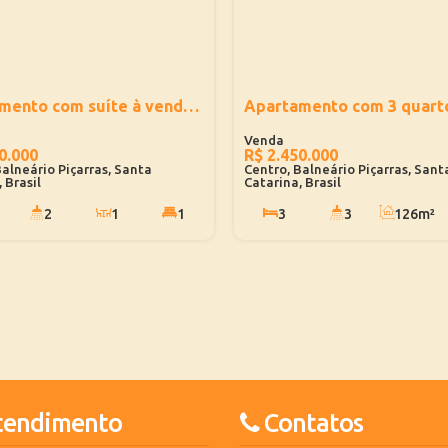
Apartamento com suíte à venda no Blue One Home Club - Balneário Piçarras
0.000
R$
2.450.000
Balneário Piçarras, Santa
Centro, Balneário Piçarras, Sant
 Brasil
Catarina, Brasil
2
1
1
3
3
126m²
²
2
100m
1
172m²
2
tendimento
Contatos