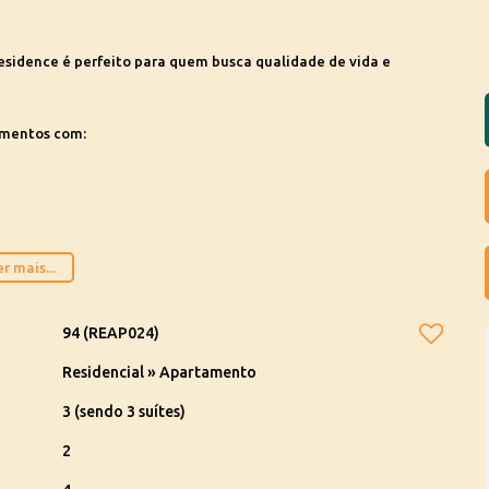
Residence é perfeito para quem busca qualidade de vida e
mentos com:
r mais...
94
(REAP024)
s espaços pensados para o seu bem-estar.
Residencial
»
Apartamento
agende uma visita para conhecer esse incrível apartamento.
3 (sendo 3 suítes)
2