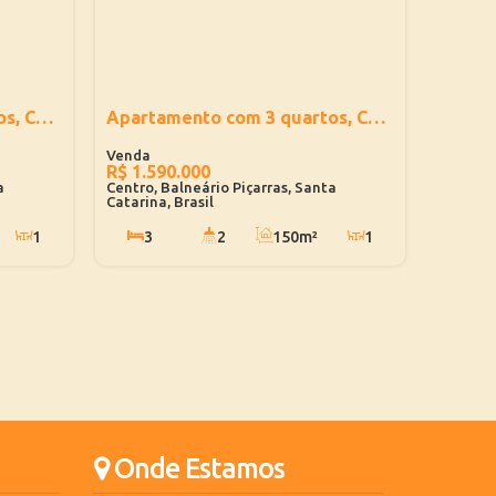
Apartamento com 3 quartos, Centro - Balneário Piçarras
Apartamento com 3 quartos, Centro - Balneário Piçarras
R$
1.590.000
a
Centro, Balneário Piçarras, Santa
Catarina, Brasil
1
3
2
150m²
1
180m
1
177m²
2
150m
Onde Estamos