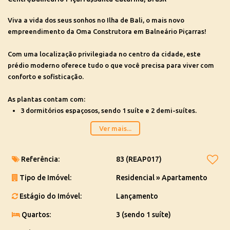
Viva a vida dos seus sonhos no Ilha de Bali, o mais novo
empreendimento da Oma Construtora em Balneário Piçarras!
Com uma localização privilegiada no centro da cidade, este
prédio moderno oferece tudo o que você precisa para viver com
conforto e sofisticação.
As plantas contam com:
3 dormitórios espaçosos, sendo 1 suíte e 2 demi-suítes.
3 banheiros elegantes, sendo 1 o lavabo
Ver mais...
Cozinha
Área de serviço
Sala espaçosa
Referência:
83
(REAP017)
Sacada com churrasqueira
Tipo de Imóvel:
Residencial
»
Apartamento
Além disso, você poderá desfrutar de uma incrível área de lazer
Estágio do Imóvel:
Lançamento
com piscina, salão de festas, salão de jogos e muito mais.
Quartos:
3 (sendo 1 suíte)
Oportunidades a partir R$ 1.320.000,00