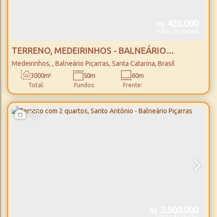
420.000
R$
Valor de Venda
TERRENO, MEDEIRINHOS - BALNEÁRIO
PIÇARRAS
Medeirinhos
,
Balneário Piçarras
,
Santa Catarina
,
Brasil
3000m²
50m
60m
Total:
Fundos:
Frente:
2.500.000
R$