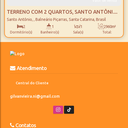
Valor de Venda
TERRENO COM 2 QUARTOS, SANTO ANTÔNIO -
BALNEÁRIO PIÇARRAS
Santo Antônio
,
Balneário Piçarras
,
Santa Catarina
,
Brasil
2
1
1
2960m²
Dormitório(s)
Banheiro(s)
Sala(s)
Total:
2960m²
100m
32m
Terreno:
Fundos:
Frente:
Atendimento
Central do Cliente
gilvanvieira.ni@gmail.com
Contatos