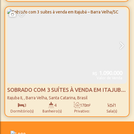
1
123m²
2
1600m
Suíte(s)
Total:
Vaga(s)
Distância do Mar
1.090.000
R$
Valor de Venda
SOBRADO COM 3 SUÍTES À VENDA EM ITAJUBÁ
– BARRA VELHA/SC
Itajuba II
,
Barra Velha
,
Santa Catarina
,
Brasil
3
4
170m²
1
Dormitório(s)
Banheiro(s)
Privativo:
Sala(s)
3
170m²
2
230m
Suíte(s)
Total:
Vaga(s)
Distância do Mar