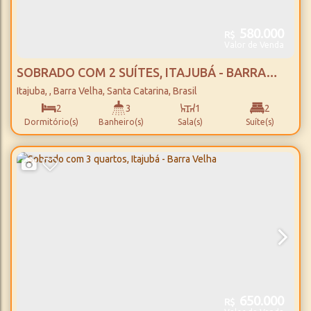
580.000
R$
Valor de Venda
SOBRADO COM 2 SUÍTES, ITAJUBÁ - BARRA
VELHA
Itajuba
,
Barra Velha
,
Santa Catarina
,
Brasil
2
3
1
2
Dormitório(s)
Banheiro(s)
Sala(s)
Suíte(s)
80m²
1
400m
Total:
Vaga(s)
Distância do Mar
650.000
R$