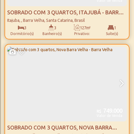
Valor de Venda
SOBRADO COM 3 QUARTOS, ITAJUBÁ - BARRA
VELHA
Itajuba
,
Barra Velha
,
Santa Catarina
,
Brasil
3
3
127m²
1
Dormitório(s)
Banheiro(s)
Privativo:
Suíte(s)
1
Vaga(s)
749.000
R$
Valor de Venda
SOBRADO COM 3 QUARTOS, NOVA BARRA