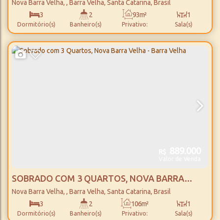
VELHA - BARRA VELHA
Nova Barra Velha
,
Barra Velha
,
Santa Catarina
,
Brasil
3
2
93m²
1
Dormitório(s)
Banheiro(s)
Privativo:
Sala(s)
1
115m²
2
1800m
Suíte(s)
Total:
Vaga(s)
Distância do Mar
889.000
R$
Valor de Venda
SOBRADO COM 3 QUARTOS, NOVA BARRA
VELHA - BARRA VELHA
Nova Barra Velha
,
Barra Velha
,
Santa Catarina
,
Brasil
3
2
106m²
1
Dormitório(s)
Banheiro(s)
Privativo:
Sala(s)