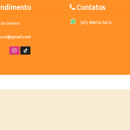
endimento
Contatos
(47) 99674-5615
 do Cliente
ira.ni@gmail.com