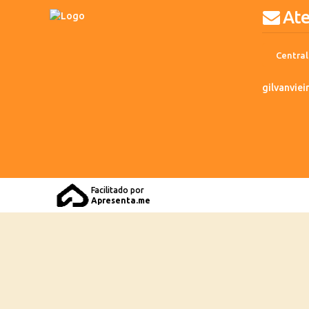
At
Central
gilvanvie