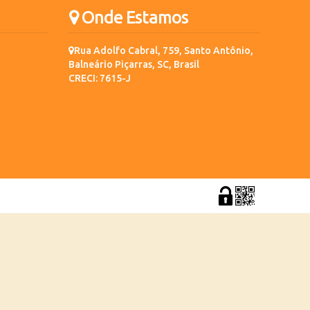
Onde Estamos
Rua Adolfo Cabral
,
759
,
Santo Antônio
,
Balneário Piçarras
,
SC
,
Brasil
CRECI: 7615-J