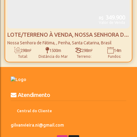
349.900
R$
Valor de Venda
LOTE/TERRENO À VENDA, NOSSA SENHORA DE
FÁTIMA - PENHA
Nossa Senhora de Fátima
,
Penha
,
Santa Catarina
,
Brasil
298m²
1500m
298m²
14m
Total:
Distância do Mar
Terreno:
Fundos:
14m
21m
21m
Frente:
Lado Direito:
Lado Esquerdo:
Atendimento
Central do Cliente
gilvanvieira.ni@gmail.com