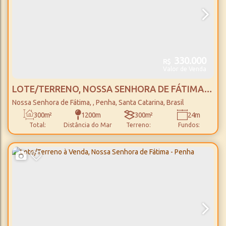
330.000
R$
Valor de Venda
LOTE/TERRENO, NOSSA SENHORA DE FÁTIMA -
PENHA
Nossa Senhora de Fátima
,
Penha
,
Santa Catarina
,
Brasil
300m²
1200m
300m²
24m
Total:
Distância do Mar
Terreno:
Fundos:
13m
Frente: