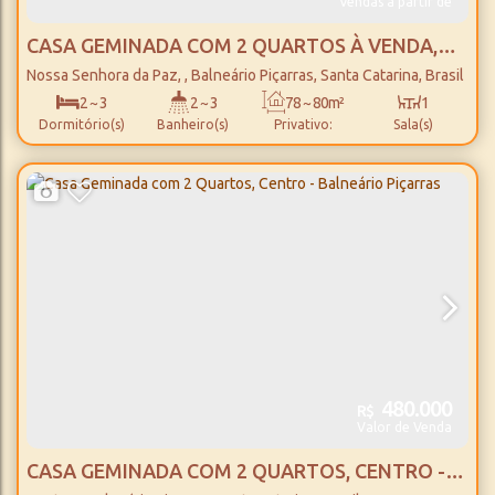
Vendas a partir de
CASA GEMINADA COM 2 QUARTOS À VENDA,
NOSSA SENHORA DA PAZ - BALNEÁRIO
Nossa Senhora da Paz
,
Balneário Piçarras
,
Santa Catarina
,
Brasil
PIÇARRAS
2 ~ 3
2 ~ 3
78 ~ 80m²
1
Dormitório(s)
Banheiro(s)
Privativo:
Sala(s)
1
78 ~ 80m²
1
2400m
Suíte(s)
Total:
Vaga(s)
Distância do Mar
480.000
R$
Valor de Venda
CASA GEMINADA COM 2 QUARTOS, CENTRO -