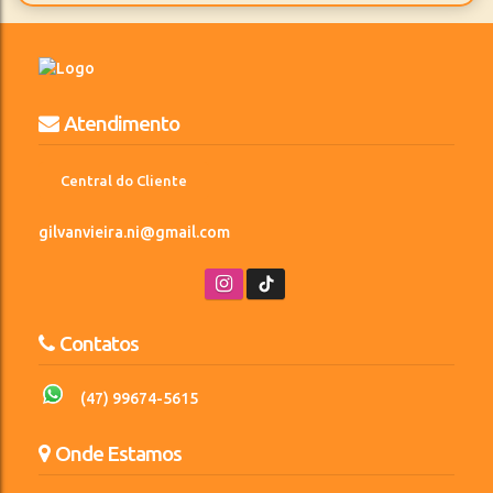
1
120m²
2
600m
Suíte(s)
Total:
Vaga(s)
Distância do Mar
Atendimento
Central do Cliente
gilvanvieira.ni@gmail.com
Contatos
(47) 99674-5615
Onde Estamos