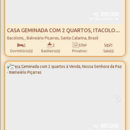
390.000
R$
Vendas a partir de
CASA GEMINADA COM 2 QUARTOS, ITACOLOMI
- BALNEÁRIO PIÇARRAS
Itacolomi
,
Balneário Piçarras
,
Santa Catarina
,
Brasil
2
2
57m²
1
Dormitório(s)
Banheiro(s)
Privativo:
Sala(s)
1
84 ~ 120m²
1
1100m
Suíte(s)
Total:
Vaga(s)
Distância do Mar
460.000
R$