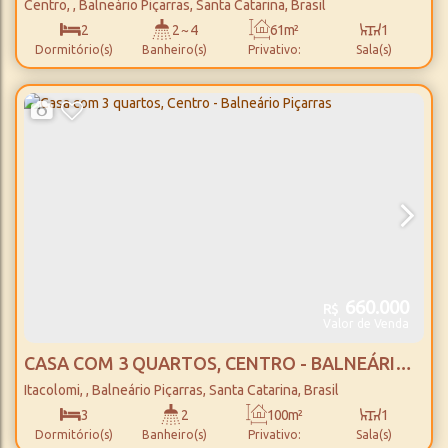
BALNEÁRIO PIÇARRAS
Centro
,
Balneário Piçarras
,
Santa Catarina
,
Brasil
2
2 ~ 4
61m²
1
Dormitório(s)
Banheiro(s)
Privativo:
Sala(s)
1
87m²
1
800m
Suíte(s)
Total:
Vaga(s)
Distância do Mar
660.000
R$
Valor de Venda
CASA COM 3 QUARTOS, CENTRO - BALNEÁRIO
PIÇARRAS
Itacolomi
,
Balneário Piçarras
,
Santa Catarina
,
Brasil
3
2
100m²
1
Dormitório(s)
Banheiro(s)
Privativo:
Sala(s)