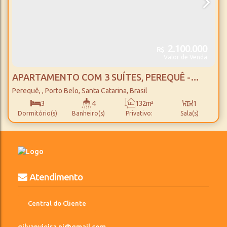
2.100.000
R$
Valor de Venda
APARTAMENTO COM 3 SUÍTES, PEREQUÊ -
PORTO BELO
Perequê
,
Porto Belo
,
Santa Catarina
,
Brasil
3
4
132m²
1
Dormitório(s)
Banheiro(s)
Privativo:
Sala(s)
3
2
55m
153m²
Suíte(s)
Vaga(s)
Distância do Mar
Útil:
Atendimento
Central do Cliente