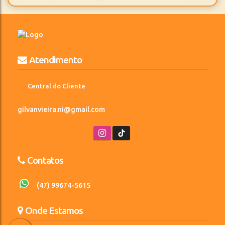
3
2
1273m²
Suíte(s)
Vaga(s)
Terreno:
Atendimento
Central do Cliente
gilvanvieira.ni@gmail.com
Contatos
(47) 99674-5615
Onde Estamos