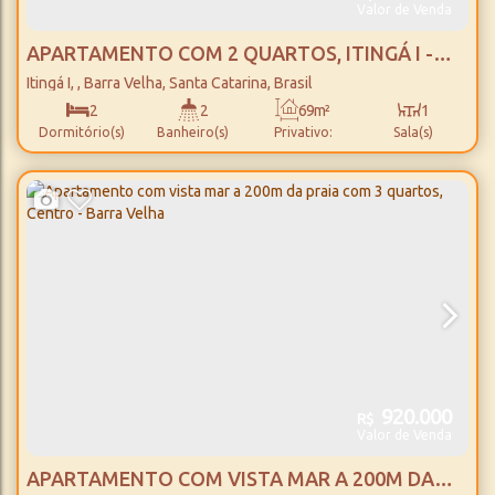
Valor de Venda
APARTAMENTO COM 2 QUARTOS, ITINGÁ I -
BARRA VELHA
Itingá I
,
Barra Velha
,
Santa Catarina
,
Brasil
2
2
69m²
1
Dormitório(s)
Banheiro(s)
Privativo:
Sala(s)
1
69m²
1
69m²
Suíte(s)
Total:
Vaga(s)
Útil:
920.000
R$
Valor de Venda
APARTAMENTO COM VISTA MAR A 200M DA