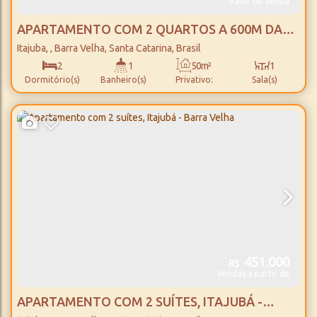
Valor de Venda
APARTAMENTO COM 2 QUARTOS A 600M DA
PRAIA, ITAJUBÁ - BARRA VELHA
Itajuba
,
Barra Velha
,
Santa Catarina
,
Brasil
2
1
50m²
1
Dormitório(s)
Banheiro(s)
Privativo:
Sala(s)
63m²
1
600m
Total:
Vaga(s)
Distância do Mar
451.000
R$
Vendas a partir de
APARTAMENTO COM 2 SUÍTES, ITAJUBÁ -