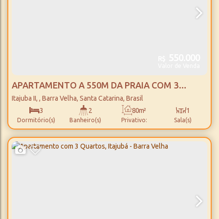
550.000
R$
Valor de Venda
APARTAMENTO A 550M DA PRAIA COM 3
QUARTOS, ITAJUBÁ II - BARRA VELHA
Itajuba II
,
Barra Velha
,
Santa Catarina
,
Brasil
3
2
80m²
1
Dormitório(s)
Banheiro(s)
Privativo:
Sala(s)
1
1
550m
Suíte(s)
Vaga(s)
Distância do Mar