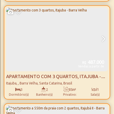
69m²
20m
Total:
Distância do Mar
487.000
R$
Vendas a partir de
APARTAMENTO COM 3 QUARTOS, ITAJUBA -
BARRA VELHA
Itajuba
,
Barra Velha
,
Santa Catarina
,
Brasil
3
2
85m²
1
Dormitório(s)
Banheiro(s)
Privativo:
Sala(s)
1
85m²
1
250m
Suíte(s)
Total:
Vaga(s)
Distância do Mar