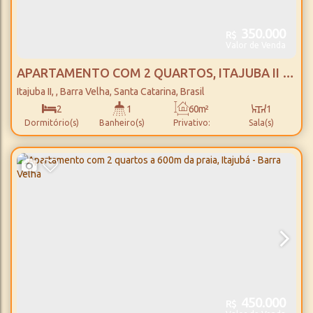
350.000
R$
Valor de Venda
APARTAMENTO COM 2 QUARTOS, ITAJUBA II -
BARRA VELHA
Itajuba II
,
Barra Velha
,
Santa Catarina
,
Brasil
2
1
60m²
1
Dormitório(s)
Banheiro(s)
Privativo:
Sala(s)
1
650m
Vaga(s)
Distância do Mar
450.000
R$