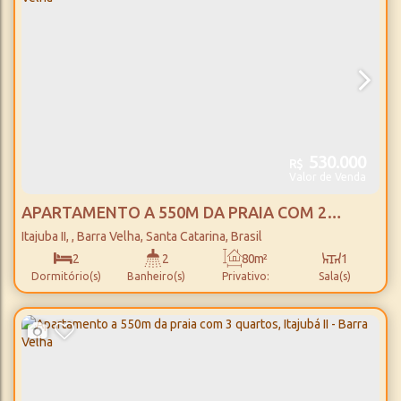
530.000
R$
Valor de Venda
APARTAMENTO A 550M DA PRAIA COM 2
QUARTOS, ITAJUBÁ II - BARRA VELHA
Itajuba II
,
Barra Velha
,
Santa Catarina
,
Brasil
2
2
80m²
1
Dormitório(s)
Banheiro(s)
Privativo:
Sala(s)
1
1
550m
Suíte(s)
Vaga(s)
Distância do Mar