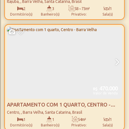
BARRA VELHA
Itajuba
,
Barra Velha
,
Santa Catarina
,
Brasil
2
3
58 ~ 73m²
1
Dormitório(s)
Banheiro(s)
Privativo:
Sala(s)
2
58 ~ 73m²
1
1400m
Suíte(s)
Total:
Vaga(s)
Distância do Mar
470.000
R$
Valor de Venda
APARTAMENTO COM 1 QUARTO, CENTRO -
BARRA VELHA
Centro
,
Barra Velha
,
Santa Catarina
,
Brasil
1
1
54m²
1
Dormitório(s)
Banheiro(s)
Privativo:
Sala(s)