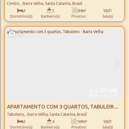
PRAIA COM 3 QUARTOS, CENTRO - BARRA
Centro
,
Barra Velha
,
Santa Catarina
,
Brasil
VELHA
3
2
84m²
1
Dormitório(s)
Banheiro(s)
Privativo:
Sala(s)
1
152m²
2
200m
Suíte(s)
Total:
Vaga(s)
Distância do Mar
2.507.682
R$
Vendas a partir de
APARTAMENTO COM 3 QUARTOS, TABULEIRO -
BARRA VELHA
Tabuleiro
,
Barra Velha
,
Santa Catarina
,
Brasil
3
4
169m²
1
Dormitório(s)
Banheiro(s)
Privativo:
Sala(s)