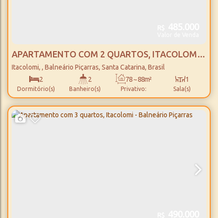
485.000
R$
Valor de Venda
APARTAMENTO COM 2 QUARTOS, ITACOLOMI -
BALNEÁRIO PIÇARRAS
Itacolomi
,
Balneário Piçarras
,
Santa Catarina
,
Brasil
2
2
78 ~ 88m²
1
Dormitório(s)
Banheiro(s)
Privativo:
Sala(s)
1
1
800m
Suíte(s)
Vaga(s)
Distância do Mar
490.000
R$