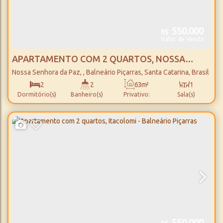
550.000
R$
Valor de Venda
APARTAMENTO COM 2 QUARTOS, NOSSA
SENHORA DA PAZ - BALNEÁRIO PIÇARRAS
Nossa Senhora da Paz
,
Balneário Piçarras
,
Santa Catarina
,
Brasil
2
2
63m²
1
Dormitório(s)
Banheiro(s)
Privativo:
Sala(s)
1
63m²
1
1100m
Suíte(s)
Total:
Vaga(s)
Distância do Mar
550.000