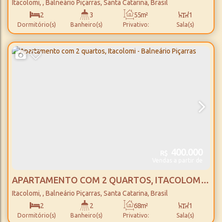
SUÍTES, ITACOLOMI - BALNEÁRIO PIÇARRAS
Itacolomi
,
Balneário Piçarras
,
Santa Catarina
,
Brasil
2
3
55m²
1
Dormitório(s)
Banheiro(s)
Privativo:
Sala(s)
2
55m²
1
600m
Suíte(s)
Total:
Vaga(s)
Distância do Mar
400.000
R$
Vendas a partir de
APARTAMENTO COM 2 QUARTOS, ITACOLOMI -
BALNEÁRIO PIÇARRAS
Itacolomi
,
Balneário Piçarras
,
Santa Catarina
,
Brasil
2
2
68m²
1
Dormitório(s)
Banheiro(s)
Privativo:
Sala(s)