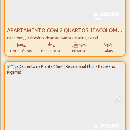
369.000
R$
Valor de Venda
APARTAMENTO COM 2 QUARTOS, ITACOLOMI -
BALNEÁRIO PIÇARRAS
Itacolomi
,
Balneário Piçarras
,
Santa Catarina
,
Brasil
2
2
49m²
1
Dormitório(s)
Banheiro(s)
Privativo:
Sala(s)
1
49m²
1
600m
Suíte(s)
Total:
Vaga(s)
Distância do Mar
399.000
R$