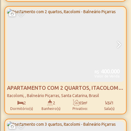
1
1
Suíte(s)
Vaga(s)
400.000
R$
Valor de Venda
APARTAMENTO COM 2 QUARTOS, ITACOLOMI -
BALNEÁRIO PIÇARRAS
Itacolomi
,
Balneário Piçarras
,
Santa Catarina
,
Brasil
2
2
65m²
1
Dormitório(s)
Banheiro(s)
Privativo:
Sala(s)
1
103m²
1
800m
Suíte(s)
Total:
Vaga(s)
Distância do Mar
65m²
260m²
20m
13m