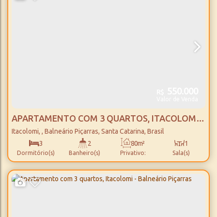
550.000
R$
Valor de Venda
APARTAMENTO COM 3 QUARTOS, ITACOLOMI -
BALNEÁRIO PIÇARRAS
Itacolomi
,
Balneário Piçarras
,
Santa Catarina
,
Brasil
3
2
80m²
1
Dormitório(s)
Banheiro(s)
Privativo:
Sala(s)
1
1
850m
Suíte(s)
Vaga(s)
Distância do Mar