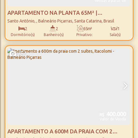
Vendas a partir de
APARTAMENTO NA PLANTA 65M² |
RESIDENCIAL FLUIR - BALNEÁRIO PIÇARRAS
Santo Antônio
,
Balneário Piçarras
,
Santa Catarina
,
Brasil
2
2
65m²
1
Dormitório(s)
Banheiro(s)
Privativo:
Sala(s)
1
72m²
1
Suíte(s)
Total:
Vaga(s)
400.000
R$
Valor de Venda
APARTAMENTO A 600M DA PRAIA COM 2