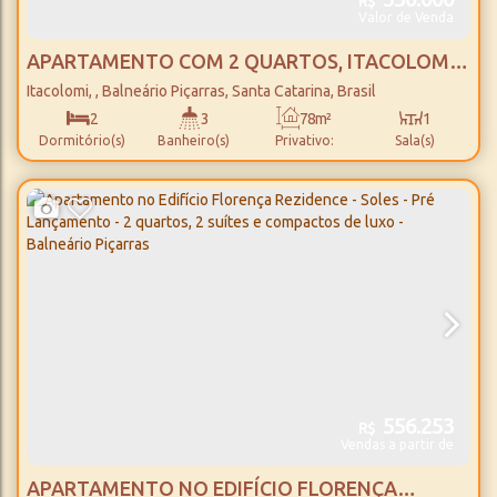
R$
Valor de Venda
APARTAMENTO COM 2 QUARTOS, ITACOLOMI -
BALNEÁRIO PIÇARRAS
Itacolomi
,
Balneário Piçarras
,
Santa Catarina
,
Brasil
2
3
78m²
1
Dormitório(s)
Banheiro(s)
Privativo:
Sala(s)
2
2
685m
Suíte(s)
Vaga(s)
Distância do Mar
556.253
R$
Vendas a partir de
APARTAMENTO NO EDIFÍCIO FLORENÇA