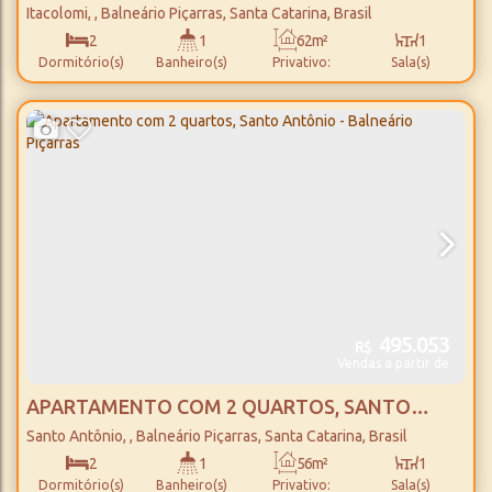
BALNEÁRIO PIÇARRAS
Itacolomi
,
Balneário Piçarras
,
Santa Catarina
,
Brasil
2
1
62m²
1
Dormitório(s)
Banheiro(s)
Privativo:
Sala(s)
1
100m
62m²
Vaga(s)
Distância do Mar
Útil:
495.053
R$
Vendas a partir de
APARTAMENTO COM 2 QUARTOS, SANTO
ANTÔNIO - BALNEÁRIO PIÇARRAS
Santo Antônio
,
Balneário Piçarras
,
Santa Catarina
,
Brasil
2
1
56m²
1
Dormitório(s)
Banheiro(s)
Privativo:
Sala(s)