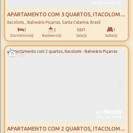
Vendas a partir de
APARTAMENTO COM 3 QUARTOS, ITACOLOMI -
BALNEÁRIO PIÇARRAS
Itacolomi
,
Balneário Piçarras
,
Santa Catarina
,
Brasil
3
2
1
1
Dormitório(s)
Banheiro(s)
Sala(s)
Suíte(s)
84m²
1
600m
Total:
Vaga(s)
Distância do Mar
490.000
R$
Valor de Venda
APARTAMENTO COM 2 QUARTOS, ITACOLOMI -