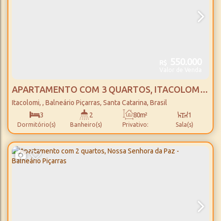
550.000
R$
Valor de Venda
APARTAMENTO COM 3 QUARTOS, ITACOLOMI -
BALNEÁRIO PIÇARRAS
Itacolomi
,
Balneário Piçarras
,
Santa Catarina
,
Brasil
3
2
80m²
1
Dormitório(s)
Banheiro(s)
Privativo:
Sala(s)
1
1
850m
Suíte(s)
Vaga(s)
Distância do Mar