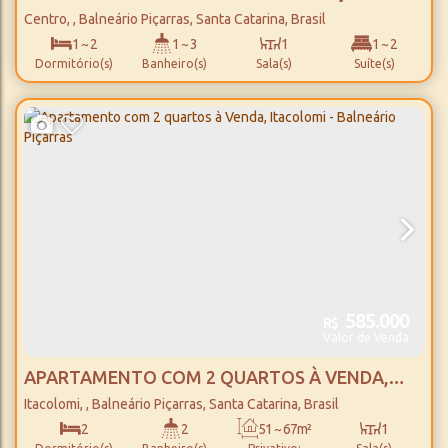
REZIDENCE - SOLES - PRÉ LANÇAMENTO - 2
Centro
,
Balneário Piçarras
,
Santa Catarina
,
Brasil
QUARTOS, 2 SUÍTES E COMPACTOS DE LUXO -
1 ~ 2
1 ~ 3
1
1 ~ 2
Dormitório(s)
Banheiro(s)
Sala(s)
Suíte(s)
BALNEÁRIO PIÇARRAS
47 ~ 79m²
1
250m
Total:
Vaga(s)
Distância do Mar
585.000
R$
Valor de Venda
APARTAMENTO COM 2 QUARTOS À VENDA,
ITACOLOMI - BALNEÁRIO PIÇARRAS
Itacolomi
,
Balneário Piçarras
,
Santa Catarina
,
Brasil
2
2
51 ~ 67m²
1