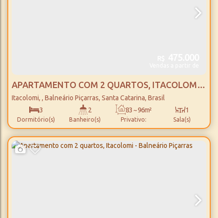
475.000
R$
Vendas a partir de
APARTAMENTO COM 2 QUARTOS, ITACOLOMI -
BALNEÁRIO PIÇARRAS
Itacolomi
,
Balneário Piçarras
,
Santa Catarina
,
Brasil
3
2
83 ~ 96m²
1
Dormitório(s)
Banheiro(s)
Privativo:
Sala(s)
1
1
900m
402m²
Suíte(s)
Vaga(s)
Distância do Mar
Terreno:
34m
12m
Fundos:
Frente: