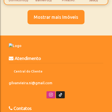
Dormitório(s)
Banheiro(s)
Privativo:
Sala(s)
1
51 ~ 67m²
1
700m
Suíte(s)
Total:
Vaga(s)
Distância do Mar
Mostrar mais Imóveis
Atendimento
Central do Cliente
gilvanvieira.ni@gmail.com
Contatos