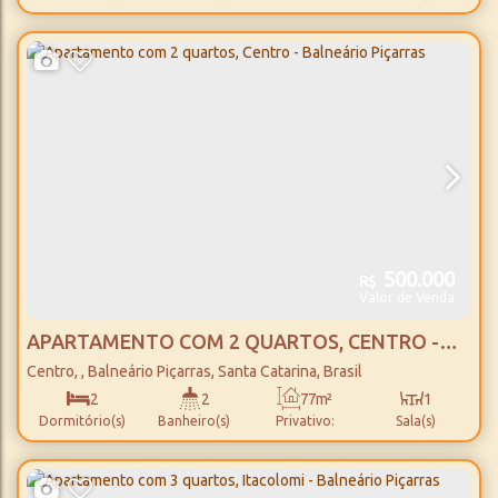
1
Vaga(s)
500.000
R$
Valor de Venda
APARTAMENTO COM 2 QUARTOS, CENTRO -
BALNEÁRIO PIÇARRAS
Centro
,
Balneário Piçarras
,
Santa Catarina
,
Brasil
2
2
77m²
1
Dormitório(s)
Banheiro(s)
Privativo:
Sala(s)
1
1
850m
Suíte(s)
Vaga(s)
Distância do Mar