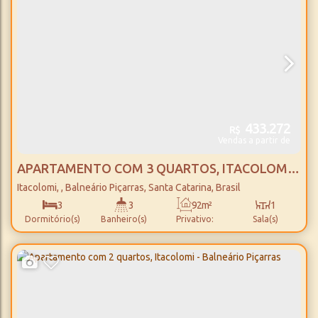
Útil:
Terreno:
Comprimento:
Fundos:
13m
20m
20m
Frente:
Lado Direito:
Lado Esquerdo:
433.272
R$
Vendas a partir de
APARTAMENTO COM 3 QUARTOS, ITACOLOMI -
BALNEÁRIO PIÇARRAS
Itacolomi
,
Balneário Piçarras
,
Santa Catarina
,
Brasil
3
3
92m²
1
Dormitório(s)
Banheiro(s)
Privativo:
Sala(s)
1
94m²
1
700m
Suíte(s)
Total:
Vaga(s)
Distância do Mar