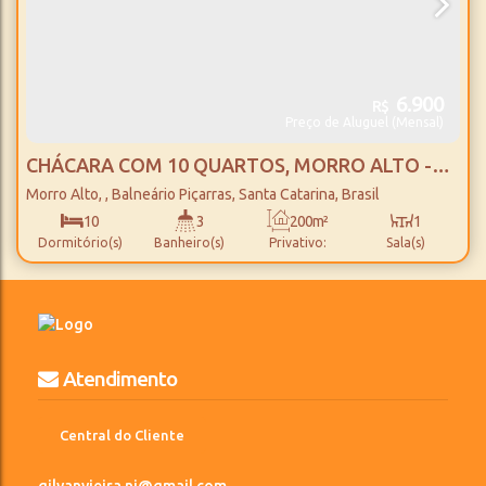
6.900
R$
Preço de Aluguel (Mensal)
CHÁCARA COM 10 QUARTOS, MORRO ALTO -
BALNEÁRIO PIÇARRAS
Morro Alto
,
Balneário Piçarras
,
Santa Catarina
,
Brasil
10
3
200m²
1
Dormitório(s)
Banheiro(s)
Privativo:
Sala(s)
2050m²
6200m
Total:
Distância do Mar
Atendimento
Central do Cliente