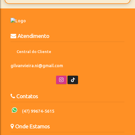
3
2
1273m²
Suíte(s)
Vaga(s)
Terreno:
Atendimento
Central do Cliente
gilvanvieira.ni@gmail.com
Contatos
(47) 99674-5615
Onde Estamos