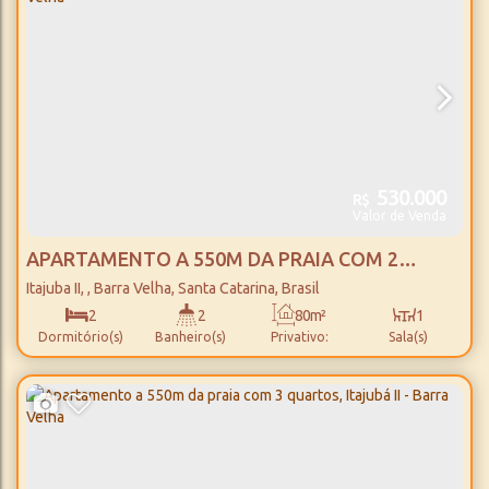
530.000
R$
Valor de Venda
APARTAMENTO A 550M DA PRAIA COM 2
QUARTOS, ITAJUBÁ II - BARRA VELHA
Itajuba II
,
Barra Velha
,
Santa Catarina
,
Brasil
2
2
80m²
1
Dormitório(s)
Banheiro(s)
Privativo:
Sala(s)
1
1
550m
Suíte(s)
Vaga(s)
Distância do Mar