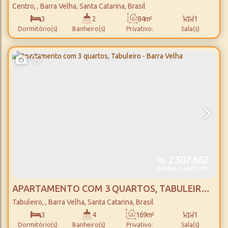
PRAIA COM 3 QUARTOS, CENTRO - BARRA
Centro
,
Barra Velha
,
Santa Catarina
,
Brasil
VELHA
3
2
84m²
1
Dormitório(s)
Banheiro(s)
Privativo:
Sala(s)
1
152m²
2
200m
Suíte(s)
Total:
Vaga(s)
Distância do Mar
2.507.682
R$
Vendas a partir de
APARTAMENTO COM 3 QUARTOS, TABULEIRO -
BARRA VELHA
Tabuleiro
,
Barra Velha
,
Santa Catarina
,
Brasil
3
4
169m²
1
Dormitório(s)
Banheiro(s)
Privativo:
Sala(s)