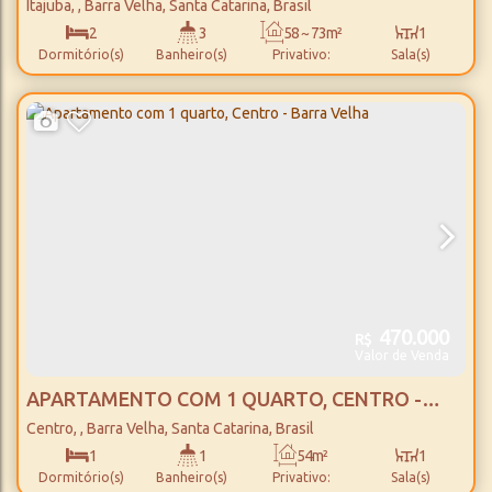
BARRA VELHA
Itajuba
,
Barra Velha
,
Santa Catarina
,
Brasil
2
3
58 ~ 73m²
1
Dormitório(s)
Banheiro(s)
Privativo:
Sala(s)
2
58 ~ 73m²
1
1400m
Suíte(s)
Total:
Vaga(s)
Distância do Mar
470.000
R$
Valor de Venda
APARTAMENTO COM 1 QUARTO, CENTRO -
BARRA VELHA
Centro
,
Barra Velha
,
Santa Catarina
,
Brasil
1
1
54m²
1
Dormitório(s)
Banheiro(s)
Privativo:
Sala(s)