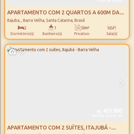
Valor de Venda
APARTAMENTO COM 2 QUARTOS A 600M DA
PRAIA, ITAJUBÁ - BARRA VELHA
Itajuba
,
Barra Velha
,
Santa Catarina
,
Brasil
2
1
50m²
1
Dormitório(s)
Banheiro(s)
Privativo:
Sala(s)
63m²
1
600m
Total:
Vaga(s)
Distância do Mar
451.000
R$
Vendas a partir de
APARTAMENTO COM 2 SUÍTES, ITAJUBÁ -