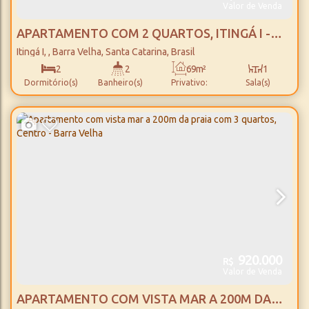
Valor de Venda
APARTAMENTO COM 2 QUARTOS, ITINGÁ I -
BARRA VELHA
Itingá I
,
Barra Velha
,
Santa Catarina
,
Brasil
2
2
69m²
1
Dormitório(s)
Banheiro(s)
Privativo:
Sala(s)
1
69m²
1
69m²
Suíte(s)
Total:
Vaga(s)
Útil:
920.000
R$
Valor de Venda
APARTAMENTO COM VISTA MAR A 200M DA