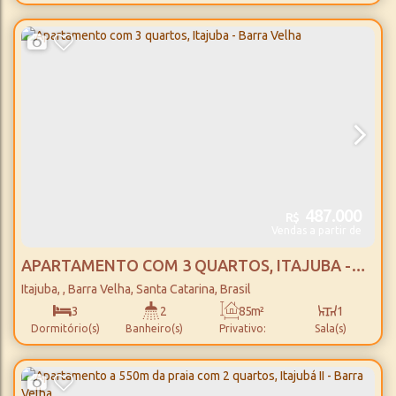
69m²
20m
Total:
Distância do Mar
487.000
R$
Vendas a partir de
APARTAMENTO COM 3 QUARTOS, ITAJUBA -
BARRA VELHA
Itajuba
,
Barra Velha
,
Santa Catarina
,
Brasil
3
2
85m²
1
Dormitório(s)
Banheiro(s)
Privativo:
Sala(s)
1
85m²
1
250m
Suíte(s)
Total:
Vaga(s)
Distância do Mar