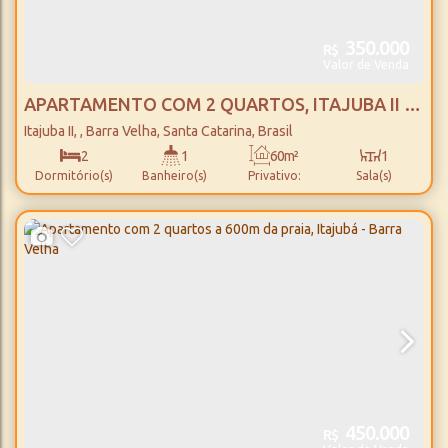
350.000
R$
Valor de Venda
APARTAMENTO COM 2 QUARTOS, ITAJUBA II -
BARRA VELHA
Itajuba II
,
Barra Velha
,
Santa Catarina
,
Brasil
2
1
60m²
1
Dormitório(s)
Banheiro(s)
Privativo:
Sala(s)
1
650m
Vaga(s)
Distância do Mar
450.000
R$