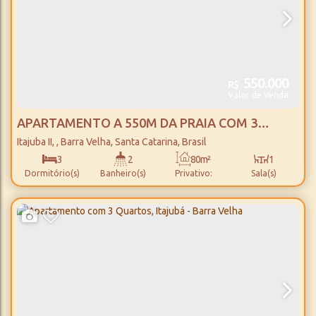
550.000
R$
Valor de Venda
APARTAMENTO A 550M DA PRAIA COM 3
QUARTOS, ITAJUBÁ II - BARRA VELHA
Itajuba II
,
Barra Velha
,
Santa Catarina
,
Brasil
3
2
80m²
1
Dormitório(s)
Banheiro(s)
Privativo:
Sala(s)
1
1
550m
Suíte(s)
Vaga(s)
Distância do Mar